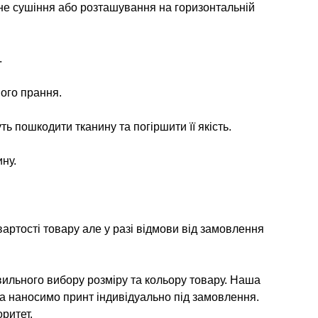
не сушіння або розташування на горизонтальній
.
ого прання.
ь пошкодити тканину та погіршити її якість.
ну.
артості товару але у разі відмови від замовлення
ильного вибору розміру та кольору товару. Наша
та наносимо принт індивідуально під замовлення.
ритет.