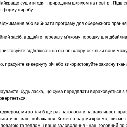
айкраще сушити одяг природним шляхом на повітрі. Підвіс
е форму виробу.
 віджимання або вибирати програму для обережного прання
ий засіб, віддайте перевагу м'якому порошку для дбайлив
ристовуйте відбілювачі на основі хлору, оскільки вони можут
о, прасуйте вивернуту річ або використовуйте захисну ткани
Зауважте, будь ласка, що сума передплати вираховується з в
овертається.
джером, ми хотіли б ще раз наголосити на важливості прав
льнити всі ваші побажання. Кожен товар ми кроємо, шиємо 
з повагою та теплом, і ваше задоволення - наш головний пріо