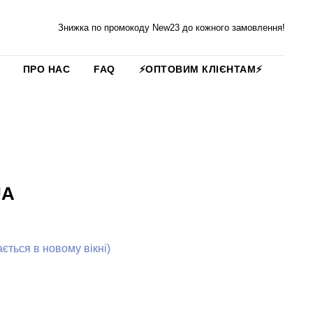
Знижка по промокоду New23 до кожного замовлення!
ПРО НАС
FAQ
⚡️ОПТОВИМ КЛІЄНТАМ⚡️
UA
ться в новому вікні)