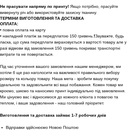
Не прасувати напряму по принту!
Якщо потрібно, прасуйте
вивернуту річ або використовуйте захисну тканину.
ТЕРМІНИ ВИГОТОВЛЕННЯ ТА ДОСТАВКА
ОПЛАТА:
• повна оплата на карту
• накладний платіж за передплатою 150 гривень.❗️Зауважте, будь
ласка, що сума передплати вираховується з вартості товару але у
разі відмови від замовлення 150 гривень покриває транспортні
витрати та не повертається.
Під час уточнення вашого замовлення нашим менеджером, ми
хотіли б ще раз наголосити на важливості правильного вибору
розміру та кольору товару. Наша мета - зробити вашу покупку
ідеальною та задовольнити всі ваші побажання. Кожен товар ми
кроємо, шиємо та наносимо принт індивідуально під замовлення.
Ми цінуємо вас і відносимося до кожного клієнта з повагою та
теплом, і ваше задоволення - наш головний пріоритет.
Виготовлення та доставка займає 1-7 робочих днів
Відправки здійснюємо Новою Поштою