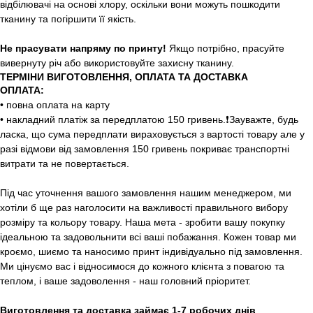
відбілювачі на основі хлору, оскільки вони можуть пошкодити
тканину та погіршити її якість.
Не прасувати напряму по принту!
Якщо потрібно, прасуйте
вивернуту річ або використовуйте захисну тканину.
ТЕРМІНИ ВИГОТОВЛЕННЯ, ОПЛАТА ТА ДОСТАВКА
ОПЛАТА:
• повна оплата на карту
• накладний платіж за передплатою 150 гривень.❗️Зауважте, будь
ласка, що сума передплати вираховується з вартості товару але у
разі відмови від замовлення 150 гривень покриває транспортні
витрати та не повертається.
Під час уточнення вашого замовлення нашим менеджером, ми
хотіли б ще раз наголосити на важливості правильного вибору
розміру та кольору товару. Наша мета - зробити вашу покупку
ідеальною та задовольнити всі ваші побажання. Кожен товар ми
кроємо, шиємо та наносимо принт індивідуально під замовлення.
Ми цінуємо вас і відносимося до кожного клієнта з повагою та
теплом, і ваше задоволення - наш головний пріоритет.
Виготовлення та доставка займає 1-7 робочих днів