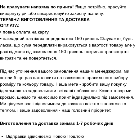
Не прасувати напряму по принту!
Якщо потрібно, прасуйте
вивернуту річ або використовуйте захисну тканину.
ТЕРМІНИ ВИГОТОВЛЕННЯ ТА ДОСТАВКА
ОПЛАТА:
• повна оплата на карту
• накладний платіж за передплатою 150 гривень.❗️Зауважте, будь
ласка, що сума передплати вираховується з вартості товару але у
разі відмови від замовлення 150 гривень покриває транспортні
витрати та не повертається.
Під час уточнення вашого замовлення нашим менеджером, ми
хотіли б ще раз наголосити на важливості правильного вибору
розміру та кольору товару. Наша мета - зробити вашу покупку
ідеальною та задовольнити всі ваші побажання. Кожен товар ми
кроємо, шиємо та наносимо принт індивідуально під замовлення.
Ми цінуємо вас і відносимося до кожного клієнта з повагою та
теплом, і ваше задоволення - наш головний пріоритет.
Виготовлення та доставка займає 1-7 робочих днів
Відправки здійснюємо Новою Поштою