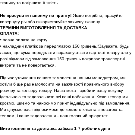
тканину та погіршити її якість.
Не прасувати напряму по принту!
Якщо потрібно, прасуйте
вивернуту річ або використовуйте захисну тканину.
ТЕРМІНИ ВИГОТОВЛЕННЯ ТА ДОСТАВКА
ОПЛАТА:
• повна оплата на карту
• накладний платіж за передплатою 150 гривень.❗️Зауважте, будь
ласка, що сума передплати вираховується з вартості товару але у
разі відмови від замовлення 150 гривень покриває транспортні
витрати та не повертається.
Під час уточнення вашого замовлення нашим менеджером, ми
хотіли б ще раз наголосити на важливості правильного вибору
розміру та кольору товару. Наша мета - зробити вашу покупку
ідеальною та задовольнити всі ваші побажання. Кожен товар ми
кроємо, шиємо та наносимо принт індивідуально під замовлення.
Ми цінуємо вас і відносимося до кожного клієнта з повагою та
теплом, і ваше задоволення - наш головний пріоритет.
Виготовлення та доставка займає 1-7 робочих днів