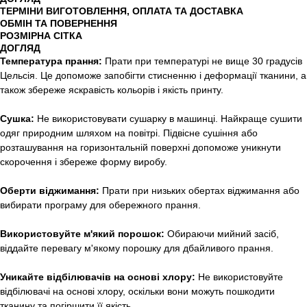
ТЕРМІНИ ВИГОТОВЛЕННЯ, ОПЛАТА ТА ДОСТАВКА
ОБМІН ТА ПОВЕРНЕННЯ
РОЗМІРНА СІТКА
ДОГЛЯД
Температура прання:
Прати при температурі не вище 30 градусів
Цельсія. Це допоможе запобігти стисненню і деформації тканини, а
також збереже яскравість кольорів і якість принту.
Сушка:
Не використовувати сушарку в машинці. Найкраще сушити
одяг природним шляхом на повітрі. Підвісне сушіння або
розташування на горизонтальній поверхні допоможе уникнути
скорочення і збереже форму виробу.
Оберти віджимання:
Прати при низьких обертах віджимання або
вибирати програму для обережного прання.
Використовуйте м'який порошок:
Обираючи мийний засіб,
віддайте перевагу м'якому порошку для дбайливого прання.
Уникайте відбілювачів на основі хлору:
Не використовуйте
відбілювачі на основі хлору, оскільки вони можуть пошкодити
тканину та погіршити її якість.