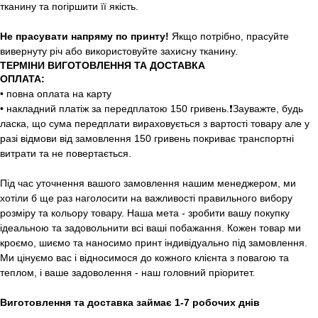
тканину та погіршити її якість.
Не прасувати напряму по принту!
Якщо потрібно, прасуйте
вивернуту річ або використовуйте захисну тканину.
ТЕРМІНИ ВИГОТОВЛЕННЯ ТА ДОСТАВКА
ОПЛАТА:
• повна оплата на карту
• накладний платіж за передплатою 150 гривень.❗️Зауважте, будь
ласка, що сума передплати вираховується з вартості товару але у
разі відмови від замовлення 150 гривень покриває транспортні
витрати та не повертається.
Під час уточнення вашого замовлення нашим менеджером, ми
хотіли б ще раз наголосити на важливості правильного вибору
розміру та кольору товару. Наша мета - зробити вашу покупку
ідеальною та задовольнити всі ваші побажання. Кожен товар ми
кроємо, шиємо та наносимо принт індивідуально під замовлення.
Ми цінуємо вас і відносимося до кожного клієнта з повагою та
теплом, і ваше задоволення - наш головний пріоритет.
Виготовлення та доставка займає 1-7 робочих днів