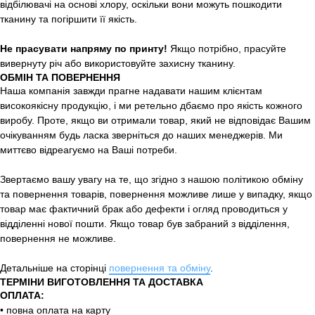
відбілювачі на основі хлору, оскільки вони можуть пошкодити
тканину та погіршити її якість.
Не прасувати напряму по принту!
Якщо потрібно, прасуйте
вивернуту річ або використовуйте захисну тканину.
ОБМІН ТА ПОВЕРНЕННЯ
Наша компанія завжди прагне надавати нашим клієнтам
високоякісну продукцію, і ми ретельно дбаємо про якість кожного
виробу. Проте, якщо ви отримали товар, який не відповідає Вашим
очікуванням будь ласка зверніться до наших менеджерів. Ми
миттєво відреагуємо на Ваші потреби.
Звертаємо вашу увагу на те, що згідно з нашою політикою обміну
та повернення товарів, повернення можливе лише у випадку, якщо
товар має фактичний брак або дефекти і огляд проводиться у
відділенні нової пошти. Якщо товар був забраний з відділення,
повернення не можливе.
Детальніше на сторінці
повернення та обміну
.
ТЕРМІНИ ВИГОТОВЛЕННЯ ТА ДОСТАВКА
ОПЛАТА:
• повна оплата на карту