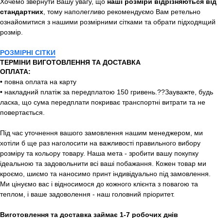
Хочемо звернути Вашу увагу, що
наші розміри відрізняються від
стандартних
, тому наполегливо рекомендуємо Вам ретельно
ознайомитися з нашими розмірними сітками та обрати підходящий
розмір.
РОЗМІРНІ СІТКИ
ТЕРМІНИ ВИГОТОВЛЕННЯ ТА ДОСТАВКА
ОПЛАТА:
• повна оплата на карту
• накладний платіж за передплатою 150 гривень.??Зауважте, будь
ласка, що сума передплати покриває транспортні витрати та не
повертається.
Під час уточнення вашого замовлення нашим менеджером, ми
хотіли б ще раз наголосити на важливості правильного вибору
розміру та кольору товару. Наша мета - зробити вашу покупку
ідеальною та задовольнити всі ваші побажання. Кожен товар ми
кроємо, шиємо та наносимо принт індивідуально під замовлення.
Ми цінуємо вас і відносимося до кожного клієнта з повагою та
теплом, і ваше задоволення - наш головний пріоритет.
Виготовлення та доставка займає 1-7 робочих днів