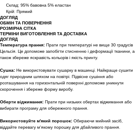
Склад: 95% бавовна 5% еластан
Крій: Прямий
ДОГЛЯД
ОБМІН ТА ПОВЕРНЕННЯ
РОЗМІРНА СІТКА
ТЕРМІНИ ВИГОТОВЛЕННЯ ТА ДОСТАВКА
ДОГЛЯД
Температура прання:
Прати при температурі не вище 30 градусів
Цельсія. Це допоможе запобігти стисненню і деформації тканини, а
також збереже яскравість кольорів і якість принту.
Сушка:
Не використовувати сушарку в машинці. Найкраще сушити
одяг природним шляхом на повітрі. Підвісне сушіння або
розташування на горизонтальній поверхні допоможе уникнути
скорочення і збереже форму виробу.
Оберти віджимання:
Прати при низьких обертах віджимання або
вибирати програму для обережного прання.
Використовуйте м'який порошок:
Обираючи мийний засіб,
віддайте перевагу м'якому порошку для дбайливого прання.