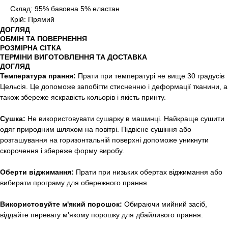
Склад: 95% бавовна 5% еластан
Крій: Прямий
ДОГЛЯД
ОБМІН ТА ПОВЕРНЕННЯ
РОЗМІРНА СІТКА
ТЕРМІНИ ВИГОТОВЛЕННЯ ТА ДОСТАВКА
ДОГЛЯД
Температура прання:
Прати при температурі не вище 30 градусів
Цельсія. Це допоможе запобігти стисненню і деформації тканини, а
також збереже яскравість кольорів і якість принту.
Сушка:
Не використовувати сушарку в машинці. Найкраще сушити
одяг природним шляхом на повітрі. Підвісне сушіння або
розташування на горизонтальній поверхні допоможе уникнути
скорочення і збереже форму виробу.
Оберти віджимання:
Прати при низьких обертах віджимання або
вибирати програму для обережного прання.
Використовуйте м'який порошок:
Обираючи мийний засіб,
віддайте перевагу м'якому порошку для дбайливого прання.