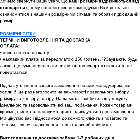
Хочемо звернути Вашу увагу, що
наші розміри відрізняються від
стандартних
, тому наполегливо рекомендуємо Вам ретельно
ознайомитися з нашими розмірними сітками та обрати підходящий
розмір.
РОЗМІРНІ СІТКИ
ТЕРМІНИ ВИГОТОВЛЕННЯ ТА ДОСТАВКА
ОПЛАТА:
• повна оплата на карту
• накладний платіж за передплатою 150 гривень.??Зауважте, будь
ласка, що сума передплати покриває транспортні витрати та не
повертається.
Під час уточнення вашого замовлення нашим менеджером, ми
хотіли б ще раз наголосити на важливості правильного вибору
розміру та кольору товару. Наша мета - зробити вашу покупку
ідеальною та задовольнити всі ваші побажання. Кожен товар ми
кроємо, шиємо та наносимо принт індивідуально під замовлення.
Ми цінуємо вас і відносимося до кожного клієнта з повагою та
теплом, і ваше задоволення - наш головний пріоритет.
Виготовлення та доставка займає 1-7 робочих днів