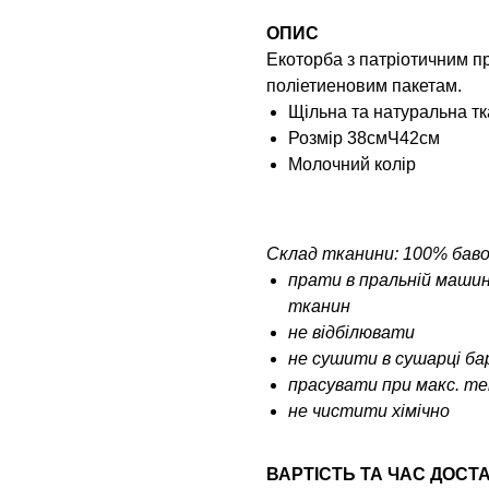
ОПИС
Екоторба з патріотичним п
поліетиеновим пакетам.
Щільна та натуральна т
Розмір 38смЧ42см
Молочний колір
Склад тканини: 100% бав
прати в пральній машин
тканин
не відбілювати
не сушити в сушарці б
прасувати при макс. тем
не чистити хімічно
ВАРТІСТЬ ТА ЧАС ДОСТ