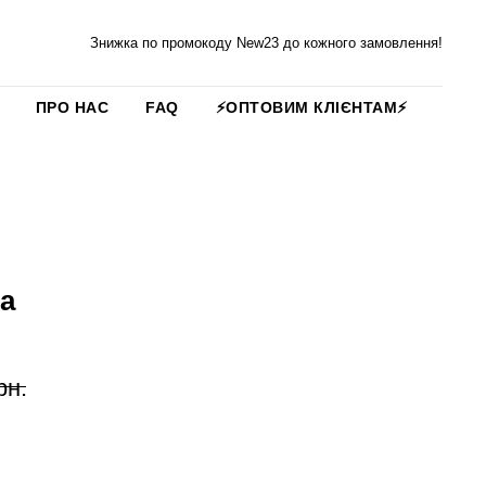
Знижка по промокоду New23 до кожного замовлення!
ПРО НАС
FAQ
⚡️ОПТОВИМ КЛІЄНТАМ⚡️
а
рн.