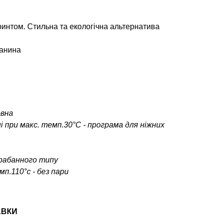
ринтом. Стильна та екологічна альтернатива
канина
овна
і при макс. темп.30°С - програма для ніжних
арабанного типу
п.110°c - без пари
АВКИ