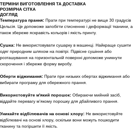
ТЕРМІНИ ВИГОТОВЛЕННЯ ТА ДОСТАВКА
РОЗМІРНА СІТКА
ДОГЛЯД
Температура прання:
Прати при температурі не вище 30 градусів
Цельсія. Це допоможе запобігти стисненню і деформації тканини, а
також збереже яскравість кольорів і якість принту.
Сушка:
Не використовувати сушарку в машинці. Найкраще сушити
одяг природним шляхом на повітрі. Підвісне сушіння або
розташування на горизонтальній поверхні допоможе уникнути
скорочення і збереже форму виробу.
Оберти віджимання:
Прати при низьких обертах віджимання або
вибирати програму для обережного прання.
Використовуйте м'який порошок:
Обираючи мийний засіб,
віддайте перевагу м'якому порошку для дбайливого прання.
Уникайте відбілювачів на основі хлору:
Не використовуйте
відбілювачі на основі хлору, оскільки вони можуть пошкодити
тканину та погіршити її якість.