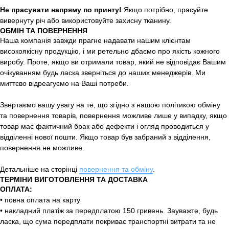
Не прасувати напряму по принту!
Якщо потрібно, прасуйте
вивернуту річ або використовуйте захисну тканину.
ОБМІН ТА ПОВЕРНЕННЯ
Наша компанія завжди прагне надавати нашим клієнтам
високоякісну продукцію, і ми ретельно дбаємо про якість кожного
виробу. Проте, якщо ви отримали товар, який не відповідає Вашим
очікуванням будь ласка зверніться до наших менеджерів. Ми
миттєво відреагуємо на Ваші потреби.
Звертаємо вашу увагу на те, що згідно з нашою політикою обміну
та повернення товарів, повернення можливе лише у випадку, якщо
товар має фактичний брак або дефекти і огляд проводиться у
відділенні нової пошти. Якщо товар був забраний з відділення,
повернення не можливе.
Детальніше на сторінці
повернення та обміну
.
ТЕРМІНИ ВИГОТОВЛЕННЯ ТА ДОСТАВКА
ОПЛАТА:
• повна оплата на карту
• накладний платіж за передплатою 150 гривень. Зауважте, будь
ласка, що сума передплати покриває транспортні витрати та не