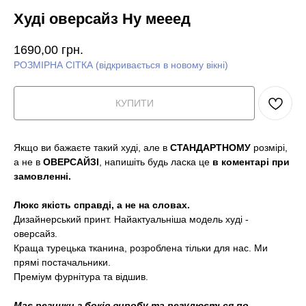
Худі оверсайз Ну мееед
1690,00
грн.
РОЗМІРНА СІТКА (відкривається в новому вікні)
КУПИТИ
Якщо ви бажаєте такий худі, але в
СТАНДАРТНОМУ
розмірі,
а не в
ОВЕРСАЙЗІ
, напишіть будь ласка це
в коментарі при
замовленні.
Люкс якість справді, а не на словах.
Дизайнерський принт. Найактуальніша модель худі -
оверсайз.
Краща турецька тканина, розроблена тільки для нас. Ми
прямі постачальники.
Преміум фурнітура та відшив.
Має резинки з боків виробу та регулюється по