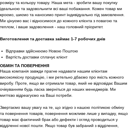
розміру та кольору товару. Наша мета - зробити вашу покупку
ідеальною та задовольнити всі ваші побажання. Кожен товар ми
кроємо, шиємо та наносимо принт індивідуально під замовлення.
Ми цінуємо вас і відносимося до кожного клієнта з повагою та
теплом, і ваше задоволення - наш головний пріоритет.
Виготовлення та доставка займає 1-7 робочих днів
Відправки здійснюємо Новою Поштою
Вартість доставки сплачує клієнт
ОБМІН ТА ПОВЕРНЕННЯ
Наша компанія завжди прагне надавати нашим клієнтам
високоякісну продукцію, і ми ретельно дбаємо про якість кожного
виробу. Проте, якщо ви отримали товар, який не відповідає Вашим
очікуванням будь ласка зверніться до наших менеджерів. Ми
миттєво відреагуємо на Ваші потреби.
Звертаємо вашу увагу на те, що згідно з нашою політикою обміну
та повернення товарів, повернення можливе лише у випадку, якщо
товар має фактичний брак або дефекти і огляд проводиться у
відділенні нової пошти. Якщо товар був забраний з відділення,