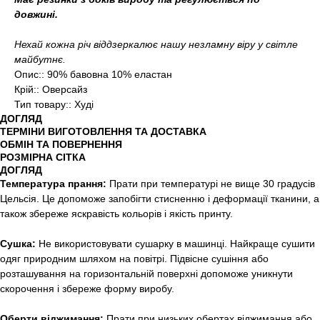
довжині.
Нехай кожна річ віддзеркалює нашу незламну віру у світле
майбутнє.
Опис:: 90% бавовна 10% еластан
Крій:: Оверсайз
Тип товару:: Худі
ДОГЛЯД
ТЕРМІНИ ВИГОТОВЛЕННЯ ТА ДОСТАВКА
ОБМІН ТА ПОВЕРНЕННЯ
РОЗМІРНА СІТКА
ДОГЛЯД
Температура прання:
Прати при температурі не вище 30 градусів
Цельсія. Це допоможе запобігти стисненню і деформації тканини, а
також збереже яскравість кольорів і якість принту.
Сушка:
Не використовувати сушарку в машинці. Найкраще сушити
одяг природним шляхом на повітрі. Підвісне сушіння або
розташування на горизонтальній поверхні допоможе уникнути
скорочення і збереже форму виробу.
Оберти віджимання:
Прати при низьких обертах віджимання або