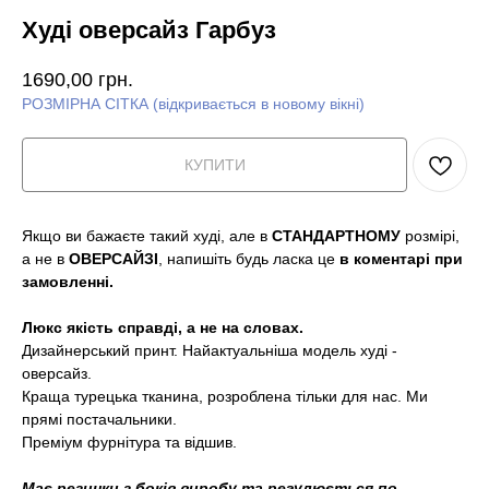
Худі оверсайз Гарбуз
1690,00
грн.
РОЗМІРНА СІТКА (відкривається в новому вікні)
КУПИТИ
Якщо ви бажаєте такий худі, але в
СТАНДАРТНОМУ
розмірі,
а не в
ОВЕРСАЙЗІ
, напишіть будь ласка це
в коментарі при
замовленні.
Люкс якість справді, а не на словах.
Дизайнерський принт. Найактуальніша модель худі -
оверсайз.
Краща турецька тканина, розроблена тільки для нас. Ми
прямі постачальники.
Преміум фурнітура та відшив.
Має резинки з боків виробу та регулюється по