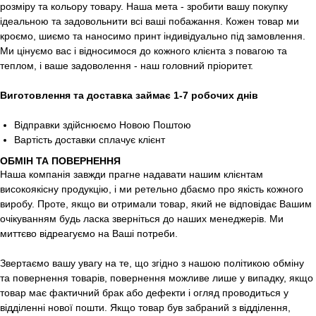
розміру та кольору товару. Наша мета - зробити вашу покупку
ідеальною та задовольнити всі ваші побажання. Кожен товар ми
кроємо, шиємо та наносимо принт індивідуально під замовлення.
Ми цінуємо вас і відносимося до кожного клієнта з повагою та
теплом, і ваше задоволення - наш головний пріоритет.
Виготовлення та доставка займає 1-7 робочих днів
Відправки здійснюємо Новою Поштою
Вартість доставки сплачує клієнт
ОБМІН ТА ПОВЕРНЕННЯ
Наша компанія завжди прагне надавати нашим клієнтам
високоякісну продукцію, і ми ретельно дбаємо про якість кожного
виробу. Проте, якщо ви отримали товар, який не відповідає Вашим
очікуванням будь ласка зверніться до наших менеджерів. Ми
миттєво відреагуємо на Ваші потреби.
Звертаємо вашу увагу на те, що згідно з нашою політикою обміну
та повернення товарів, повернення можливе лише у випадку, якщо
товар має фактичний брак або дефекти і огляд проводиться у
відділенні нової пошти. Якщо товар був забраний з відділення,