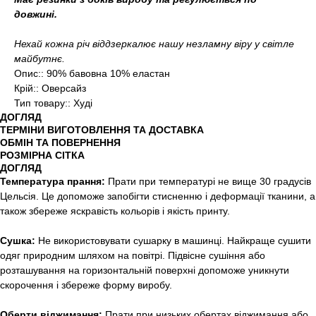
довжині.
Нехай кожна річ віддзеркалює нашу незламну віру у світле
майбутнє.
Опис:: 90% бавовна 10% еластан
Крій:: Оверсайз
Тип товару:: Худі
ДОГЛЯД
ТЕРМІНИ ВИГОТОВЛЕННЯ ТА ДОСТАВКА
ОБМІН ТА ПОВЕРНЕННЯ
РОЗМІРНА СІТКА
ДОГЛЯД
Температура прання:
Прати при температурі не вище 30 градусів
Цельсія. Це допоможе запобігти стисненню і деформації тканини, а
також збереже яскравість кольорів і якість принту.
Сушка:
Не використовувати сушарку в машинці. Найкраще сушити
одяг природним шляхом на повітрі. Підвісне сушіння або
розташування на горизонтальній поверхні допоможе уникнути
скорочення і збереже форму виробу.
Оберти віджимання:
Прати при низьких обертах віджимання або