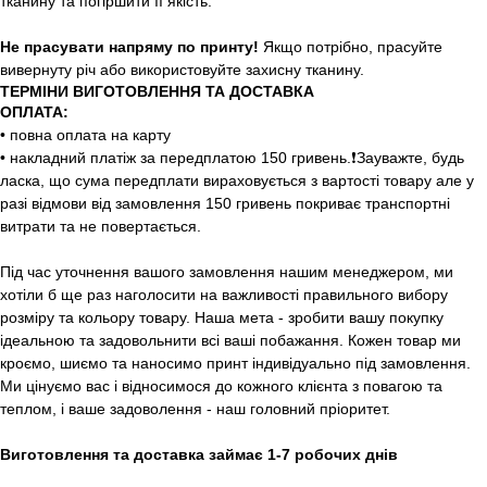
тканину та погіршити її якість.
Не прасувати напряму по принту!
Якщо потрібно, прасуйте
вивернуту річ або використовуйте захисну тканину.
ТЕРМІНИ ВИГОТОВЛЕННЯ ТА ДОСТАВКА
ОПЛАТА:
• повна оплата на карту
• накладний платіж за передплатою 150 гривень.❗️Зауважте, будь
ласка, що сума передплати вираховується з вартості товару але у
разі відмови від замовлення 150 гривень покриває транспортні
витрати та не повертається.
Під час уточнення вашого замовлення нашим менеджером, ми
хотіли б ще раз наголосити на важливості правильного вибору
розміру та кольору товару. Наша мета - зробити вашу покупку
ідеальною та задовольнити всі ваші побажання. Кожен товар ми
кроємо, шиємо та наносимо принт індивідуально під замовлення.
Ми цінуємо вас і відносимося до кожного клієнта з повагою та
теплом, і ваше задоволення - наш головний пріоритет.
Виготовлення та доставка займає 1-7 робочих днів