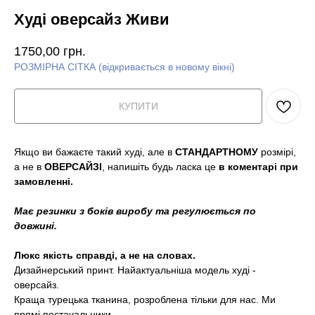
Худі оверсайз Живи
1750,00
грн.
РОЗМІРНА СІТКА (відкривається в новому вікні)
КУПИТИ
Якщо ви бажаєте такий худі, але в
СТАНДАРТНОМУ
розмірі,
а не в
ОВЕРСАЙЗІ
, напишіть будь ласка це
в коментарі при
замовленні.
Має резинки з боків виробу та регулюється по
довжині.
Люкс якість справді, а не на словах.
Дизайнерський принт. Найактуальніша модель худі -
оверсайз.
Краща турецька тканина, розроблена тільки для нас. Ми
прямі постачальники.