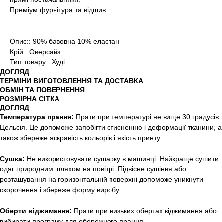
Преміум фурнітура та відшив.
Опис:: 90% бавовна 10% еластан
Крій:: Оверсайз
Тип товару:: Худі
ДОГЛЯД
ТЕРМІНИ ВИГОТОВЛЕННЯ ТА ДОСТАВКА
ОБМІН ТА ПОВЕРНЕННЯ
РОЗМІРНА СІТКА
ДОГЛЯД
Температура прання:
Прати при температурі не вище 30 градусів
Цельсія. Це допоможе запобігти стисненню і деформації тканини, а
також збереже яскравість кольорів і якість принту.
Сушка:
Не використовувати сушарку в машинці. Найкраще сушити
одяг природним шляхом на повітрі. Підвісне сушіння або
розташування на горизонтальній поверхні допоможе уникнути
скорочення і збереже форму виробу.
Оберти віджимання:
Прати при низьких обертах віджимання або
вибирати програму для обережного прання.