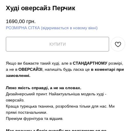
Худі оверсайз Перчик
1690,00
грн.
РОЗМІРНА СІТКА (відкривається в новому вікні)
КУПИТИ
Якщо ви бажаєте такий худі, але в
СТАНДАРТНОМУ
розмірі,
а не в
ОВЕРСАЙЗІ
, напишіть будь ласка це
в коментарі при
замовленні.
Люкс якість справді, а не на словах.
Дизайнерський принт. Найактуальніша модель худі -
оверсайз.
Краща турецька тканина, розроблена тільки для нас. Ми
прямі постачальники.
Преміум фурнітура та відшив.
Має резинки з боків виробу та регулюється по