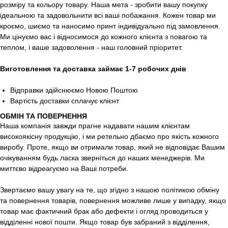
розміру та кольору товару. Наша мета - зробити вашу покупку
ідеальною та задовольнити всі ваші побажання. Кожен товар ми
кроємо, шиємо та наносимо принт індивідуально під замовлення.
Ми цінуємо вас і відносимося до кожного клієнта з повагою та
теплом, і ваше задоволення - наш головний пріоритет.
Виготовлення та доставка займає 1-7 робочих днів
Відправки здійснюємо Новою Поштою
Вартість доставки сплачує клієнт
ОБМІН ТА ПОВЕРНЕННЯ
Наша компанія завжди прагне надавати нашим клієнтам
високоякісну продукцію, і ми ретельно дбаємо про якість кожного
виробу. Проте, якщо ви отримали товар, який не відповідає Вашим
очікуванням будь ласка зверніться до наших менеджерів. Ми
миттєво відреагуємо на Ваші потреби.
Звертаємо вашу увагу на те, що згідно з нашою політикою обміну
та повернення товарів, повернення можливе лише у випадку, якщо
товар має фактичний брак або дефекти і огляд проводиться у
відділенні нової пошти. Якщо товар був забраний з відділення,