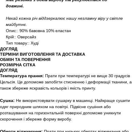
довжині.
Нехай кожна річ віддзеркалює нашу незламну віру у світле
майбутнє.
Опис:: 90% бавовна 10% еластан
Крій:: Оверсайз
Тип товару:: Худі
ДОГЛЯД
ТЕРМІНИ ВИГОТОВЛЕННЯ ТА ДОСТАВКА
ОБМІН ТА ПОВЕРНЕННЯ
РОЗМІРНА СІТКА
ДОГЛЯД
Температура прання:
Прати при температурі не вище 30 градусів
Цельсія. Це допоможе запобігти стисненню і деформації тканини, а
також збереже яскравість кольорів і якість принту.
Сушка:
Не використовувати сушарку в машинці. Найкраще сушити
одяг природним шляхом на повітрі. Підвісне сушіння або
розташування на горизонтальній поверхні допоможе уникнути
скорочення і збереже форму виробу.
Оберти віджимання:
Прати при низьких обертах віджимання або