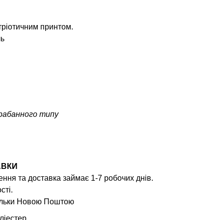
тріотичним принтом.
ль
арабанного типу
АВКИ
ння та доставка займає 1-7 робочих днів.
сті.
тільки Новою Поштою
ліестер