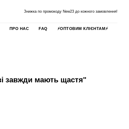
Знижка по промокоду New23 до кожного замовлення!
ПРО НАС
FAQ
⚡️ОПТОВИМ КЛІЄНТАМ⚡️
і завжди мають щастя"