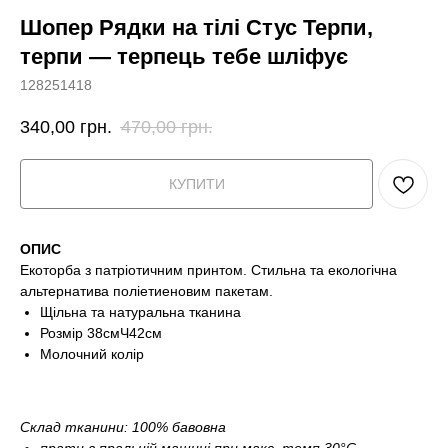
Шопер Рядки на тілі Стус Терпи,
терпи — терпець тебе шліфує
128251418
340,00
грн.
470,00
грн.
КУПИТИ
ОПИС
Екоторба з патріотичним принтом. Стильна та екологічна
альтернатива поліетиеновим пакетам.
Щільна та натуральна тканина
Розмір 38смЧ42см
Молочний колір
Склад тканини: 100% бавовна