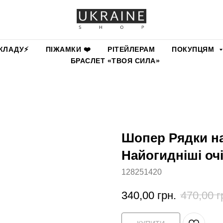
КЛАДУ⚡️
ПІЖАМКИ ❤️
РІТЕЙЛЕРАМ
ПОКУПЦЯМ
БРАСЛЕТ «ТВОЯ СИЛА»
Шопер Рядки на
Найогидніші оч
128251420
340,00
грн.
470,00
г