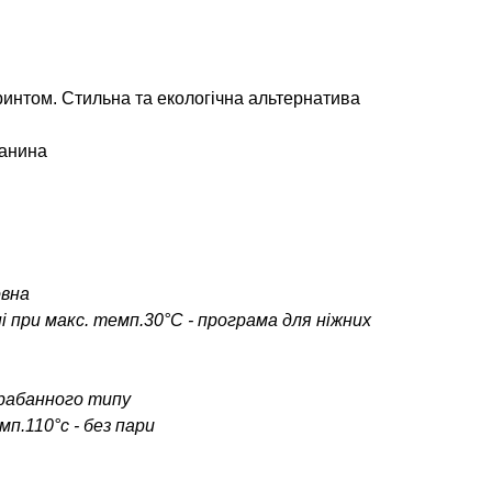
ринтом. Стильна та екологічна альтернатива
канина
овна
і при макс. темп.30°С - програма для ніжних
арабанного типу
п.110°c - без пари