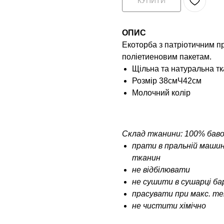
КУПИТИ
ОПИС
Екоторба з патріотичним п
поліетиеновим пакетам.
Щільна та натуральна т
Розмір 38смЧ42см
Молочний колір
Склад тканини: 100% бав
прати в пральній машин
тканин
не відбілювати
не сушити в сушарці б
прасувати при макс. тем
не чистити хімічно