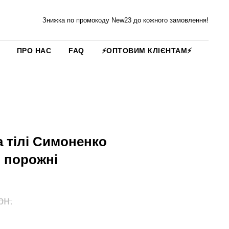
Знижка по промокоду New23 до кожного замовлення!
ПРО НАС
FAQ
⚡️ОПТОВИМ КЛІЄНТАМ⚡️
 тілі Симоненко
і порожні
рн.