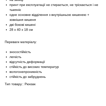
принт при експлуатації не стирається, не тріскається і не
тьмяніє
одне основне відділення з внутрішньою кишенею +
зовнішня кишеня
дві бокові кишені
28 х 40 х 18 см
Переваги матеріалу:
зносостійкість
легкість
відсутність деформації
стійкість до високих температур
вологонепроникність
стійкість до забруднень
Тип товару:: Рюкзак