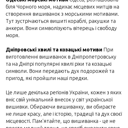
біля Чорного моря, надихає місцевих митців на
створення вишиванок з морськими мотивами.
Тут зустрічаються вишиті кораблі, ракушки та
анкери. Вони символізують вітерець і свободу
моря.
Дніпровські хвилі та козацькі мотиви
При
виготовленні вишиванок в Дніпропетровську
та на Дніпрі популярні хвилі ріки та козацькі
символи. Вони передають дух подорожей та
пригод, які пройшли наші предки.
Це лише декілька регіонів України, кожен з яких
вніс свій унікальний внесок у світ української
вишивки. Обираючи вишиванку, ви обираєте
не лише красу, але і історію, традиції та дух своєї
місцевості. Пам'ятайте, що вишиванка - це не
просто модний тренд, це спосіб виразити свою